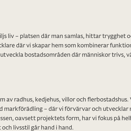
iljs liv – platsen där man samlas, hittar trygghet
klare där vi skapar hem som kombinerar funktio
tt utveckla bostadsområden där människor trivs, 
m av radhus, kedjehus, villor och flerbostadshus. 
markförädling – där vi förvärvar och utvecklar m
sen, oavsett projektets form, har vi fokus på helh
och livsstil går hand i hand.