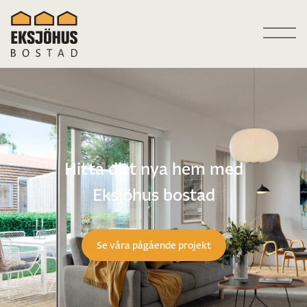
Hitta ditt nya hem med
Eksjöhus bostad
Se våra pågående projekt