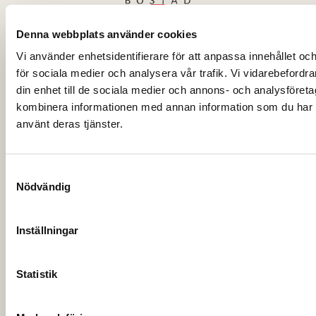
Denna webbplats använder cookies
Vi använder enhetsidentifierare för att anpassa innehållet och
för sociala medier och analysera vår trafik. Vi vidarebefordr
din enhet till de sociala medier och annons- och analysföret
Genomföra projekt
kombinera informationen med annan information som du har til
använt deras tjänster.
Om Eksjöhus Bostad
Samtyckesval
Visselblåsartjänst
Nödvändig
Inställningar
Dataskyddspolicy
Statistik