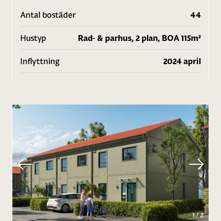
Antal bostäder
44
Hustyp
Rad- & parhus, 2 plan, BOA 115m²
Inflyttning
2024 april
1
/
2