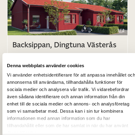
1
/
2
Backsippan, Dingtuna Västerås
Antal bostäder
25
Denna webbplats använder cookies
Hustyp
2-plan, BOA 115m² och 1plan, BOA
Vi använder enhetsidentifierare för att anpassa innehållet oc
Radhus
77m²
annonserna till användarna, tillhandahålla funktioner för
sociala medier och analysera vår trafik. Vi vidarebefordrar
Inflyttning
Augusti 2022
även sådana identifierare och annan information från din
enhet till de sociala medier och annons- och analysföretag
som vi samarbetar med. Dessa kan i sin tur kombinera
informationen med annan information som du har
tillhandahållit eller som de har samlat in när du har använt
deras tjänster.