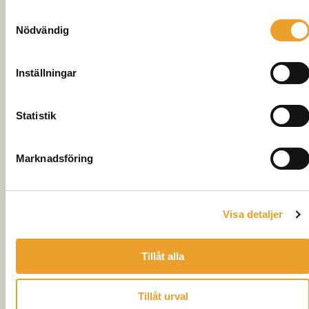
Samtyckesval
Nödvändig
Inställningar
Statistik
1
/
2
BRF Kamomillen, Åhus
Marknadsföring
Antal bostäder
20
Visa detaljer
Hustyp
Radhus, 2-plan, 115 kvm
Tillåt alla
Inflyttning
Maj 2022
Tillåt urval