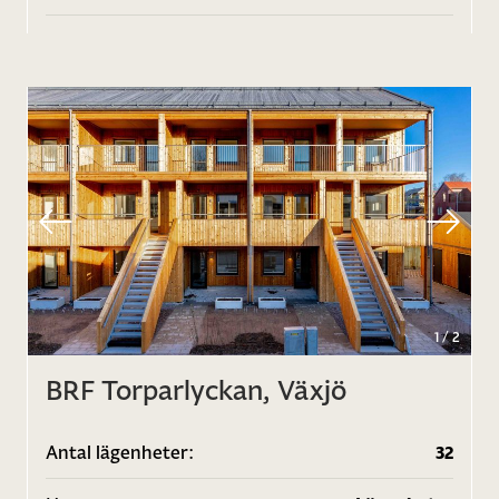
1
/
2
BRF Torparlyckan, Växjö
Antal lägenheter:
32