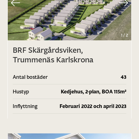
1
/
2
BRF Skärgårdsviken,
Trummenäs Karlskrona
Antal bostäder
43
Hustyp
Kedjehus, 2-plan, BOA 115m²
Inflyttning
Februari 2022 och april 2023