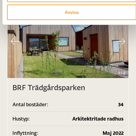
Avvisa
1
/
2
BRF Trädgårdsparken
Antal bostäder:
34
Hustyp:
Arkitektritade radhus
Inflyttning:
Maj 2022