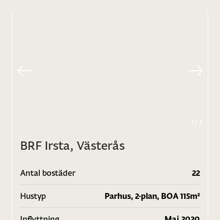
1
/
2
BRF Irsta, Västerås
Antal bostäder
22
Hustyp
Parhus, 2-plan, BOA 115m²
Inflyttning
Maj 2020