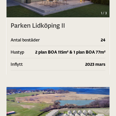
1
/
3
Parken Lidköping II
Antal bostäder
24
Hustyp
2 plan BOA 115m² & 1 plan BOA 77m²
Inflytt
2023 mars