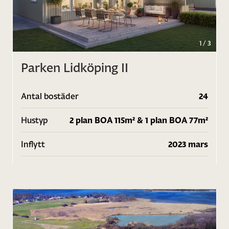
1
/
3
Parken Lidköping II
Antal bostäder
24
Hustyp
2 plan BOA 115m² & 1 plan BOA 77m²
Inflytt
2023 mars