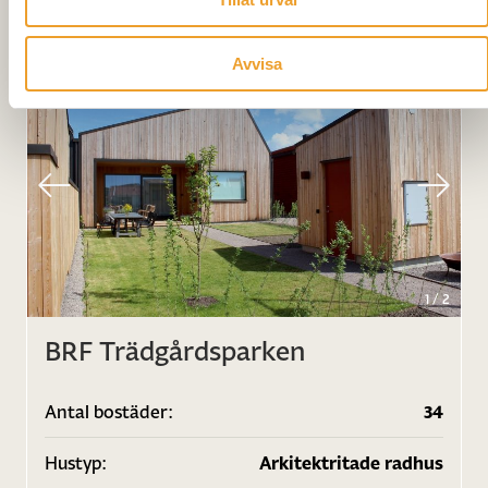
Avvisa
1
/
2
BRF Trädgårdsparken
Antal bostäder:
34
Hustyp:
Arkitektritade radhus