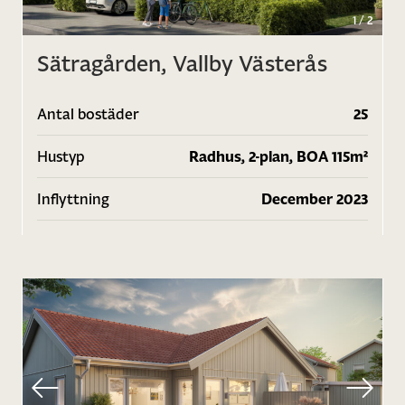
1
/
2
Sätragården, Vallby Västerås
Antal bostäder
25
Hustyp
Radhus, 2-plan, BOA 115m²
Inflyttning
December 2023