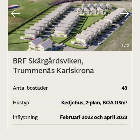
1
/
2
BRF Skärgårdsviken,
Trummenäs Karlskrona
Antal bostäder
43
Hustyp
Kedjehus, 2-plan, BOA 115m²
Inflyttning
Februari 2022 och april 2023