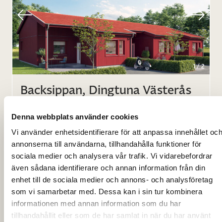
1
/
2
Backsippan, Dingtuna Västerås
Antal bostäder
25
Denna webbplats använder cookies
Vi använder enhetsidentifierare för att anpassa innehållet oc
Hustyp
2-plan, BOA 115m² och 1plan, BOA
annonserna till användarna, tillhandahålla funktioner för
Radhus
77m²
sociala medier och analysera vår trafik. Vi vidarebefordrar
även sådana identifierare och annan information från din
Inflyttning
Augusti 2022
enhet till de sociala medier och annons- och analysföretag
som vi samarbetar med. Dessa kan i sin tur kombinera
informationen med annan information som du har
tillhandahållit eller som de har samlat in när du har använt