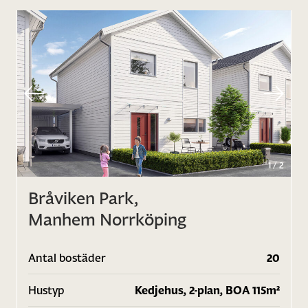
1
/
2
Bråviken Park,
Manhem Norrköping
Antal bostäder
20
Hustyp
Kedjehus, 2-plan, BOA 115m²