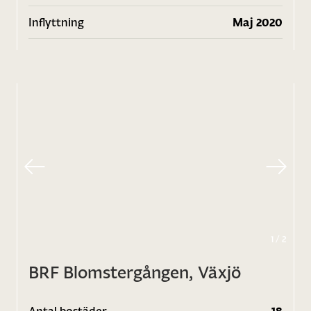
Inflyttning
Maj 2020
1
/
2
BRF Blomstergången, Växjö
Antal bostäder
18