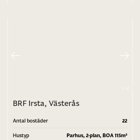
1
/
2
BRF Irsta, Västerås
Antal bostäder
22
Hustyp
Parhus, 2-plan, BOA 115m²