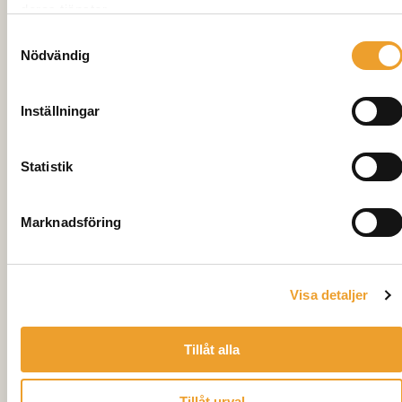
deras tjänster.
Samtyckesval
Nödvändig
Inställningar
Statistik
1
/
2
Marknadsföring
BRF Kamomillen, Åhus
Antal bostäder
20
Visa detaljer
Hustyp
Radhus, 2-plan, 115 kvm
Tillåt alla
Inflyttning
Maj 2022
Tillåt urval