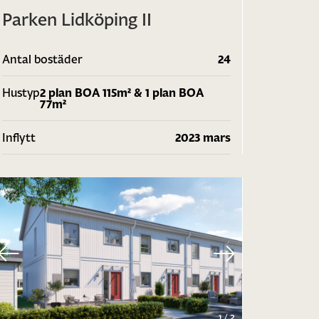
Parken Lidköping II
Antal bostäder
24
Hustyp
2 plan BOA 115m² & 1 plan BOA
77m²
Inflytt
2023 mars
1
/
2