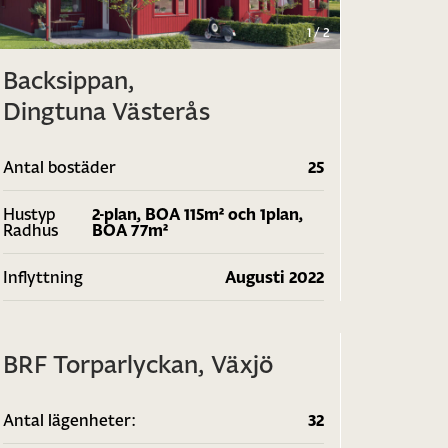
1
/
2
Backsippan,
Dingtuna Västerås
Antal bostäder
25
Hustyp
2-plan, BOA 115m² och 1plan,
Radhus
BOA 77m²
Inflyttning
Augusti 2022
1
/
2
BRF Torparlyckan, Växjö
Antal lägenheter:
32