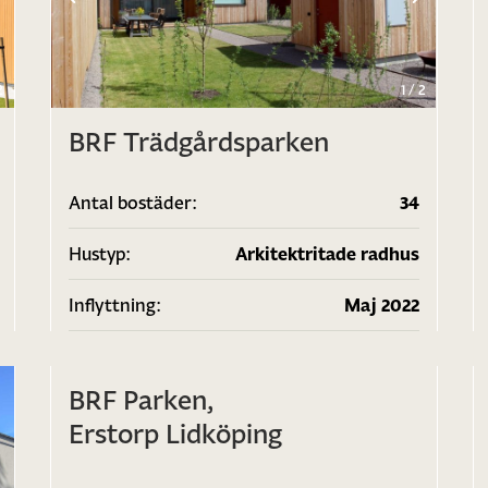
2
1
/
2
BRF Trädgårdsparken
Antal bostäder:
34
Hustyp:
Arkitektritade radhus
Inflyttning:
Maj 2022
1
/
2
BRF Parken,
Erstorp Lidköping