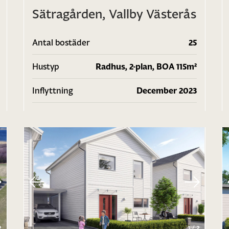
Sätragården, Vallby Västerås
Antal bostäder
25
Hustyp
Radhus, 2-plan, BOA 115m²
Inflyttning
December 2023
2
1
/
2