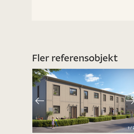
Fler referensobjekt
1
/