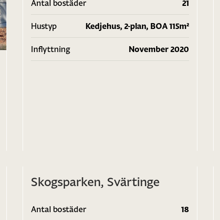
Antal bostäder
21
Hustyp
Kedjehus, 2-plan, BOA 115m²
Inflyttning
November 2020
2
1
/
2
Skogsparken, Svärtinge
Antal bostäder
18