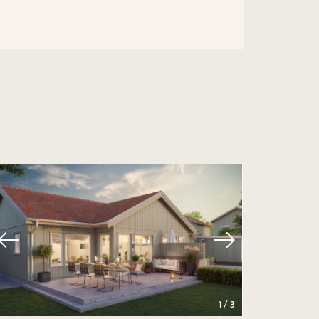
1
/
3