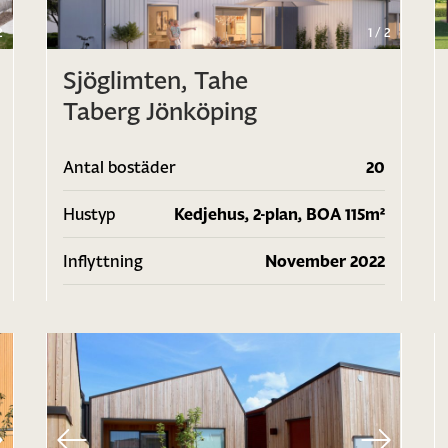
2
1
/
2
Sjöglimten, Tahe
Taberg Jönköping
Antal bostäder
20
Hustyp
Kedjehus, 2-plan, BOA 115m²
Inflyttning
November 2022