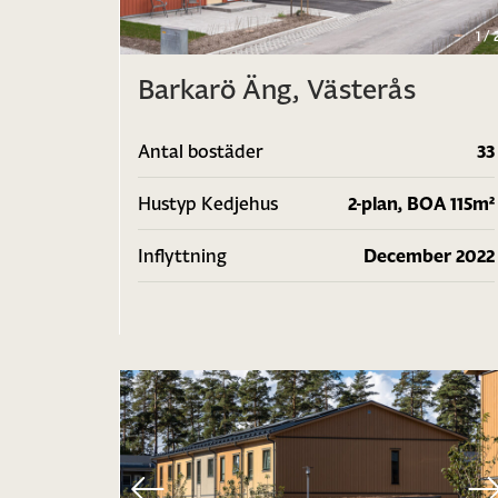
1
/
Barkarö Äng, Västerås
Antal bostäder
33
Hustyp Kedjehus
2-plan, BOA 115m²
Inflyttning
December 2022