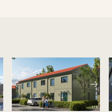
2
1
/
2