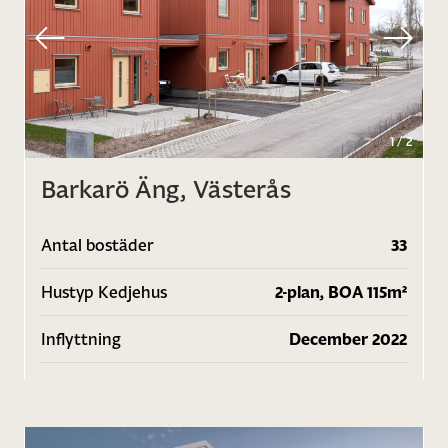
1
/
2
Barkarö Äng, Västerås
Antal bostäder
33
Hustyp Kedjehus
2-plan, BOA 115m²
Inflyttning
December 2022