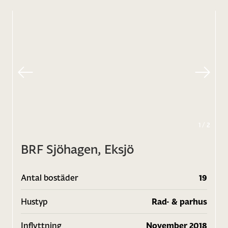
1
/
2
BRF Sjöhagen, Eksjö
Antal bostäder
19
Hustyp
Rad- & parhus
Inflyttning
November 2018