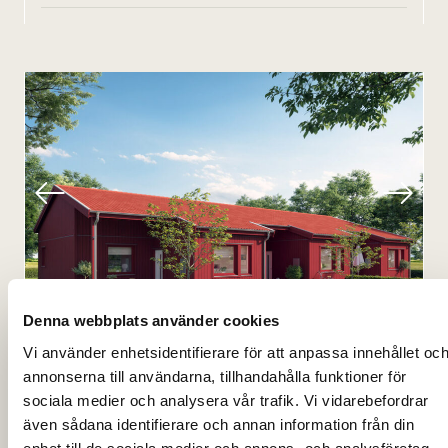
1
/
2
Denna webbplats använder cookies
Backsippan, Dingtuna Västerås
Vi använder enhetsidentifierare för att anpassa innehållet oc
annonserna till användarna, tillhandahålla funktioner för
Antal bostäder
25
sociala medier och analysera vår trafik. Vi vidarebefordrar
även sådana identifierare och annan information från din
Hustyp
2-plan, BOA 115m² och 1plan, BOA