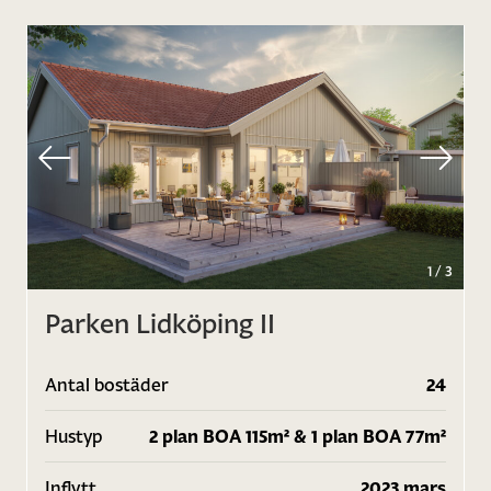
1
/
3
Parken Lidköping II
Antal bostäder
24
Hustyp
2 plan BOA 115m² & 1 plan BOA 77m²
Inflytt
2023 mars