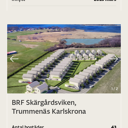
1
/
2
BRF Skärgårdsviken,
Trummenäs Karlskrona
Antal bostäder
43