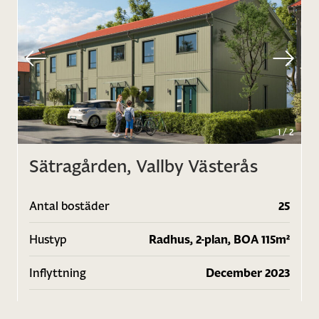
1
/
2
Sätragården, Vallby Västerås
Antal bostäder
25
Hustyp
Radhus, 2-plan, BOA 115m²
Inflyttning
December 2023