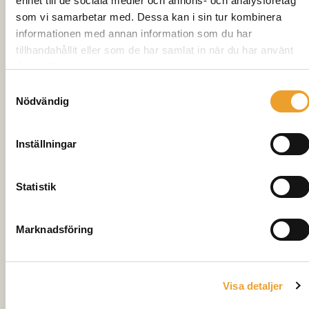
enhet till de sociala medier och annons- och analysföretag
Radhus
77m²
som vi samarbetar med. Dessa kan i sin tur kombinera
informationen med annan information som du har
Inflyttning
Augusti 2022
tillhandahållit eller som de har samlat in när du har använt
deras tjänster.
Samtyckesval
Nödvändig
Inställningar
Statistik
Marknadsföring
1
/
2
Visa detaljer
BRF Kamomillen, Åhus