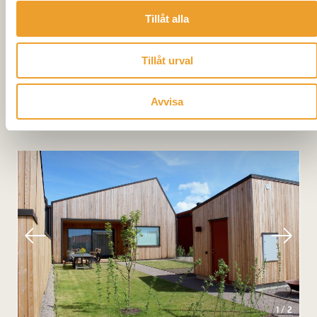
Tillåt alla
Antal bostäder
20
Hustyp
Radhus, 2-plan, 115 kvm
Tillåt urval
Inflyttning
Maj 2022
Avvisa
1
/
2