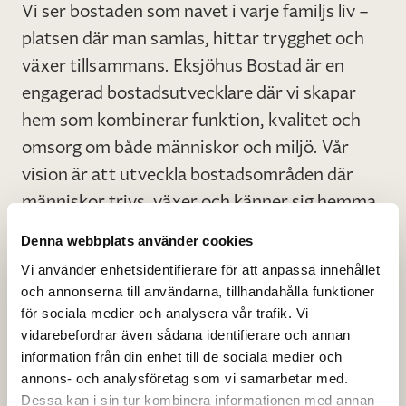
Vi ser bostaden som navet i varje familjs liv –
platsen där man samlas, hittar trygghet och
växer tillsammans. Eksjöhus Bostad är en
engagerad bostadsutvecklare där vi skapar
hem som kombinerar funktion, kvalitet och
omsorg om både människor och miljö. Vår
vision är att utveckla bostadsområden där
människor trivs, växer och känner sig hemma
– på riktigt.
Denna webbplats använder cookies
Vi använder enhetsidentifierare för att anpassa innehållet
Vad vi gör
och annonserna till användarna, tillhandahålla funktioner
för sociala medier och analysera vår trafik. Vi
Vi utvecklar och bygger bostäder i form av
vidarebefordrar även sådana identifierare och annan
radhus, kedjehus, villor och flerbostadshus.
information från din enhet till de sociala medier och
Vårt fokus är att skapa färdiga
annons- och analysföretag som vi samarbetar med.
bostadsområden. Vi arbetar även med
Dessa kan i sin tur kombinera informationen med annan